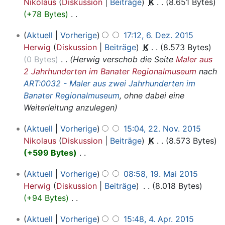
Nikolaus
Diskussion
Beiträge
‎
K
8.651 Bytes
i
e
2015
e
+78 Bytes
‎
n
a
i
K
e
r
6.
t
Aktuell
Vorherige
17:12, 6. Dez. 2015
e
B
b
Dezember
u
Herwig
Diskussion
Beiträge
‎
K
8.573 Bytes
i
e
2015
e
n
0 Bytes
‎
Herwig verschob die Seite
Maler aus
n
a
i
g
2 Jahrhunderten im Banater Regionalmuseum
nach
e
r
t
s
ART:0032 - Maler aus zwei Jahrhunderten im
B
b
u
z
Banater Regionalmuseum
, ohne dabei eine
e
e
n
u
Weiterleitung anzulegen
a
i
g
s
r
t
22.
s
Aktuell
Vorherige
15:04, 22. Nov. 2015
a
b
u
November
z
Nikolaus
Diskussion
Beiträge
‎
K
8.573 Bytes
m
e
2015
n
u
+599 Bytes
‎
m
i
g
s
K
e
t
19.
s
Aktuell
Vorherige
08:58, 19. Mai 2015
a
e
n
u
Mai
z
Herwig
Diskussion
Beiträge
‎
8.018 Bytes
m
i
f
2015
n
u
+94 Bytes
‎
m
n
a
g
s
K
e
e
s
4.
s
Aktuell
Vorherige
15:48, 4. Apr. 2015
a
e
n
B