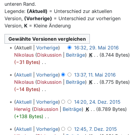
unteren Rand.
Legende:
(Aktuell)
= Unterschied zur aktuellen
Version,
(Vorherige)
= Unterschied zur vorherigen
Version,
K
= Kleine Änderung
29.
Aktuell
Vorherige
16:32, 29. Mai 2016
Mai
Nikolaus
Diskussion
Beiträge
‎
K
8.744 Bytes
2016
−31 Bytes
‎
K
11.
Aktuell
Vorherige
13:37, 11. Mai 2016
e
Mai
Nikolaus
Diskussion
Beiträge
‎
K
8.775 Bytes
i
2016
−14 Bytes
‎
n
K
e
24.
Aktuell
Vorherige
14:20, 24. Dez. 2015
e
B
Dezember
Herwig
Diskussion
Beiträge
‎
K
8.789 Bytes
i
e
2015
+138 Bytes
‎
n
a
K
e
r
7.
Aktuell
Vorherige
12:45, 7. Dez. 2015
e
B
b
Dezember