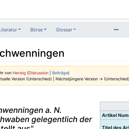
Literatur
Börse
Glossar
 Schwenningen
Uhr von
Herwig
(
Diskussion
|
Beiträge
)
tuelle Version (Unterschied) | Nächstjüngere Version → (Unterschied
chwenningen a. N.
Artikel Nu
hwaben gelegentlich der
ellt aus".
Titel des Art