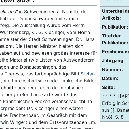
Untertitel d
ellt aus"
in Schwenningen a. N. hatte der
Artikels:
chaft der Donauschwaben mit seinem
rfolg. Die Ausstellung wurde vom Herrn
Publikation:
Württemberg, K . G. Kiesinger, vom Herrn
Titel der
ermeister der Stadt Schwenningen, Dr. Hans
Publikation:
sucht. Die Herren Minister hielten sich
Erscheinung
aben auf und bewiesen großes Interesse für
ellte Material (wie Listen von Auswanderern
Jahrgang:
lingen und Donaueschingen, das
Nummer:
a Theresia, das farbenprächtige Bild
Stefan
Datum:
s
, die Patenschaftsurkunde, zahlreiche Bilder
Seite:
schnitte aus dem Leben der deutschen
uf einer großen Landkarte wurde das
* * * *: [[A
 Pannonischen Becken veranschaulicht. In
Erfolg in Sc
erpräsident Dr. Kiesinger einen weiten
aus"]]. Bana
llte Trachtenpaar. Im Gespräch mit dem
Nr.8), S. 8
Erwin Wingert und dem Ortsvorsitzenden Lm.