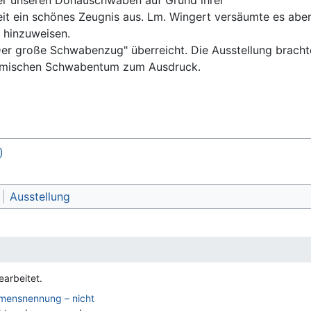
ster unseren Donauschwaben auf Grund ihrer
eit ein schönes Zeugnis aus. Lm. Wingert versäumte es aber 
 hinzuweisen.
er große Schwabenzug" überreicht. Die Ausstellung brachte
imischen Schwabentum zum Ausdruck.
)
Ausstellung
arbeitet.
amensnennung – nicht