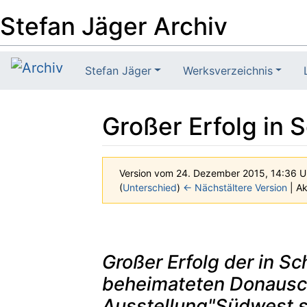
Stefan Jäger Archiv
Stefan Jäger
Werksverzeichnis
Großer Erfolg in
Version vom 24. Dezember 2015, 14:36 
(
Unterschied
)
← Nächstältere Version
| Ak
Wechseln zu:
Navigation
,
Suche
Großer Erfolg der in S
beheimateten Donausc
Ausstellung"Südwest st