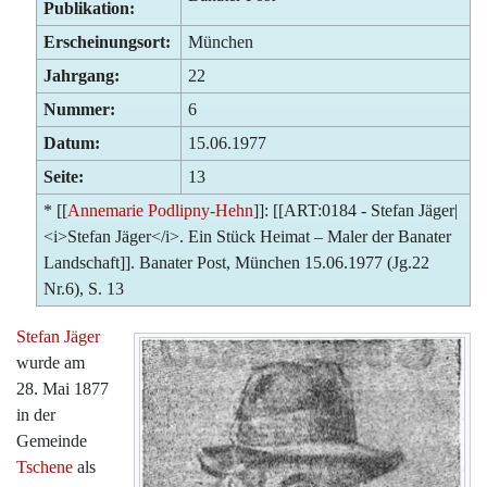
Publikation:
Erscheinungsort:
München
Jahrgang:
22
Nummer:
6
Datum:
15.06.1977
Seite:
13
* [[
Annemarie Podlipny-Hehn
]]: [[ART:0184 - Stefan Jäger|
<i>Stefan Jäger</i>. Ein Stück Heimat – Maler der Banater
Landschaft]]. Banater Post, München 15.06.1977 (Jg.22
Nr.6), S. 13
Stefan Jäger
wurde am
28. Mai 1877
in der
Gemeinde
Tschene
als