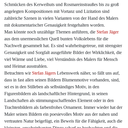
Schmücken des Kerweihuts und Rosmareinstraußes bis zu groß
angelegten Kompositionen mit Vortanz und Lizitation sind
zahlreiche Szenen in vielen Varianten von der Hand des Malers
mit dokumentarischer Genauigkeit festgehalten worden.
Man könnte noch unzählige Themen anführen, die
Stefan Jäger
aus dem unermesslichen Quell bunten Volkslebens für die
Nachwelt gesammelt hat. Es sind wahrheitsgetreue, mit strengster
Genauigkeit und Sorgfalt ausgeführte Bilder der Wirklichkeit, die
viel Wärme und Liebe, viel Verständnis des Malers für Mensch
und Heimat ausstrahlen.
Betrachten wir
Stefan Jägers
Lebenswerk näher, so fällt uns auf,
dass in fast allen seinen Bildern Blumenmotive vorhanden, sind,
sei es in den Stilleben als selbständiges Motiv, in den
Figurenbildern als landschaftlicher Hintergrund, in seinen
Landschaften als stimmungsschaffendes Element oder in den
Trachtenbildern als farbenfrohes Ornament. Immer wieder hat der
Maler seinen Bildern ein poesievolles Motiv aus der nahen und
vertrauten Natur beigefügt, ein Beweis für die Fähigkeit, auch die
kleinsten, unscheinbarsten Dinge scharf zu beobachten und die