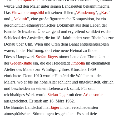
wurde und den Maler unter seinen Landsleuten bekannt machte.
Das
Einwanderungsbild
mit seinen Teilen „
Wanderung
", „
Rast
"
und „
Ankunft
", eine große figurenreiche Komposition, ist ein
geschichtlich-ethnographisches Dokument aus dem Leben der
Banater Schwaben. Überzeugend und ergreifend schildert es das
Schicksal der Ansiedler, die im 18. Jahrhundert vom Rhein bis zur
Donau über Ulm, Wien und Ofen dem Banat entgegengezogen
waren, in der Hoffnung, dort eine neue Heimat zu finden.
Dieses Hauptwerk
Stefan Jägers
nimmt heute den Ehrenplatz in
der
Gedenkstätte
ein, die die Heidestadt
Jimbolia
im ehemaligen
Atelier des Malers zur Würdigung ihres Künstlers 1969
einrichtete. Denn 1910 wurde Hatzfeld die Wahlheimat des
Malers, wo er bis ins hohe Alter schlicht und ungekünstelt, ehrlich
und bescheiden an seinem Lebenswerk schuf. Für sein
reichhaltiges Werk wurde
Stefan Jäger
mit dem
Arbeitsorden
ausgezeichnet. Er starb am 16. März 1962.
Die Banater Landschaft hat
Jäger
in den verschiedensten
atmosphärischen Stimmungen festgehalten. Es sind tiefe