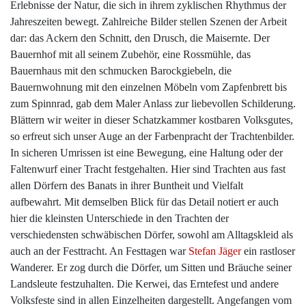
Erlebnisse der Natur, die sich in ihrem zyklischen Rhythmus der
Jahreszeiten bewegt. Zahlreiche Bilder stellen Szenen der Arbeit
dar: das Ackern den Schnitt, den Drusch, die Maisernte. Der
Bauernhof mit all seinem Zubehör, eine Rossmühle, das
Bauernhaus mit den schmucken Barockgiebeln, die
Bauernwohnung mit den einzelnen Möbeln vom Zapfenbrett bis
zum Spinnrad, gab dem Maler Anlass zur liebevollen Schilderung.
Blättern wir weiter in dieser Schatzkammer kostbaren Volksgutes,
so erfreut sich unser Auge an der Farbenpracht der Trachtenbilder.
In sicheren Umrissen ist eine Bewegung, eine Haltung oder der
Faltenwurf einer Tracht festgehalten. Hier sind Trachten aus fast
allen Dörfern des Banats in ihrer Buntheit und Vielfalt
aufbewahrt. Mit demselben Blick für das Detail notiert er auch
hier die kleinsten Unterschiede in den Trachten der
verschiedensten schwäbischen Dörfer, sowohl am Alltagskleid als
auch an der Festtracht. An Festtagen war
Stefan Jäger
ein rastloser
Wanderer. Er zog durch die Dörfer, um Sitten und Bräuche seiner
Landsleute festzuhalten. Die Kerwei, das Erntefest und andere
Volksfeste sind in allen Einzelheiten dargestellt. Angefangen vom