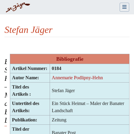
Stefan Jäger
Wechseln zu:
Navigation
,
Suche
Bibliografie
Ein
Artikel Nummer:
0184
Stück
Heimat
Autor Name:
Annemarie Podlipny-Hehn
–
Titel des
Stefan Jäger
Maler
Artikels :
der
Untertitel des
Ein Stück Heimat – Maler der Banater
Banater
Artikels:
Landschaft
Landschaft
Publikation:
Zeitung
Titel der
Banater Post