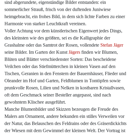
sind abgerundete, eigenständige Bilder entstanden: ein
sommerlicher Strauß, frisch von der duftenden Juniwiese
heimgebracht, ein frohes Bild, in dem sich lichte Farben zu einer
Harmonie von starker Leuchtkraft vereinen.
Voller Achtung vor dem künstlerischen Eigenwert jedes Dings,
des kleinsten wie des größten, sei es die Kalligraphie der
Grashalme oder das Samtrot der Rosen, vollendete
Stefan Jäger
seine Bilder. Im Garten der Kunst
Jägers
finden wir Blumen,
Blüten und Blätter verschiedenster Sorten: Das bescheidene
Veilchen oder das Stiefmütterchen in kleinen Vasen auf den
Tischen, Geranien in den Fenstern der Bauernhäuser, Flieder und
Oleander im Hof und Garten, Feldblumen in Tontöpfen sowie
prunkvolle Rosen, Lilien und Nelken in kostbaren Kristallvasen,
oft dem Geschmack seiner Besteller angepasst, sind nach
gewohntem Klischee ausgeführt.
Manche Blumenbilder und Skizzen bezeugen die Freude des
Malers am Ornament, andere bekunden ein stilles Verweilen vor
der Natur, das Belauschen des Feldrains oder des Gräserdickichts
der Wiesen mit dem Gewimmel der kleinen Welt. Der Vortrag ist