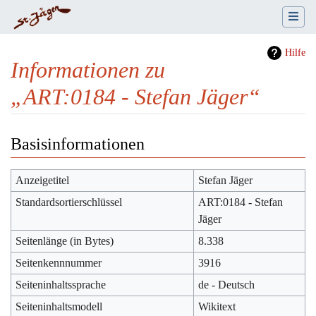
Hilfe
Informationen zu
„ART:0184 - Stefan Jäger“
Wechseln zu:
Navigation
,
Suche
Basisinformationen
Anzeigetitel
Stefan Jäger
Standardsortierschlüssel
ART:0184 - Stefan
Jäger
Seitenlänge (in Bytes)
8.338
Seitenkennnummer
3916
Seiteninhaltssprache
de - Deutsch
Seiteninhaltsmodell
Wikitext