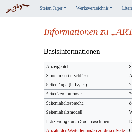
Stefan Jäger
Werksverzeichnis
Liter
Informationen zu „ART
Wechseln zu:
Navigation
,
Suche
Basisinformationen
Anzeigetitel
S
Standardsortierschlüssel
A
Seitenlänge (in Bytes)
3
Seitenkennnummer
3
Seiteninhaltssprache
d
Seiteninhaltsmodell
W
Indizierung durch Suchmaschinen
E
Anzahl der Weiterleitungen zu dieser Seite
0