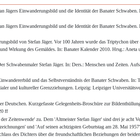
an Jägers Einwanderungsbild und die Identität der Banater Schwaben. 
an Jägers Einwanderungsbild und die Identität der Banater Schwaben. 
ngsbild von Stefan Jäger. Vor 100 Jahren wurde das Triptychon über
 und Wirkung des Gemäldes. In: Banater Kalender 2010. Hrsg.: Aneta 
 Der Schwabenmaler Stefan Jäger. In: Ders.: Menschen und Zeiten. Aufsä
 Einwandererbild und das Selbstverständnis der Banater Schwaben. In:
ler und kultureller Grenzziehungen. Leipzig: Leipziger Universitätsve
r Deutschen. Kurzgefasste Gelegenheits-Broschüre zur Bildenthüllun
0 ff
der Zeitenwende' zu. Dem 'Altmeister Stefan Jäger' sind drei je acht 
zeichnungen' und 'Auf seinen achtzigsten Geburtstag am 28. Mai 1957'"
hlass des Dichters über die freundschaftlichen Beziehungen der beide