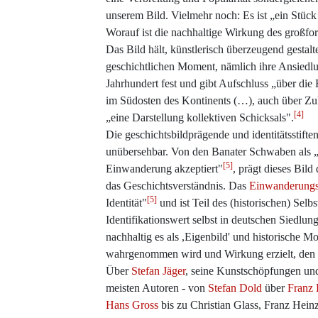
unserem Bild. Vielmehr noch: Es ist „ein Stück
Worauf ist die nachhaltige Wirkung des großfo
Das Bild hält, künstlerisch überzeugend gestal
geschichtlichen Moment, nämlich ihre Ansiedl
Jahrhundert fest und gibt Aufschluss „über di
im Südosten des Kontinents (…), auch über Zu
[4]
„eine Darstellung kollektiven Schicksals".
Die geschichtsbildprägende und identitätsstift
unübersehbar. Von den Banater Schwaben als „
[5]
Einwanderung akzeptiert"
, prägt dieses Bild
das Geschichtsverständnis. Das
Einwanderungs
[5]
Identität"
und ist Teil des (historischen) Sel
Identifikationswert selbst in deutschen Siedlung
nachhaltig es als ,Eigenbild' und historisch
wahrgenommen wird und Wirkung erzielt, den m
Über
Stefan Jäger
, seine Kunstschöpfungen und
meisten Autoren - von
Stefan Dold
über
Franz 
Hans Gross
bis zu Christian Glass, Franz Hei