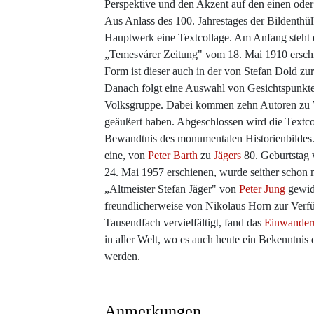
Perspektive und den Akzent auf den einen oder
Aus Anlass des 100. Jahrestages der Bildenthü
Hauptwerk eine Textcollage. Am Anfang steht e
„Temesvárer Zeitung" vom 18. Mai 1910 erschi
Form ist dieser auch in der von Stefan Dold zu
Danach folgt eine Auswahl von Gesichtspunkte
Volksgruppe. Dabei kommen zehn Autoren zu W
geäußert haben. Abgeschlossen wird die Textcol
Bewandtnis des monumentalen Historienbildes
eine, von
Peter Barth
zu
Jägers
80. Geburtstag 
24. Mai 1957 erschienen, wurde seither schon 
„Altmeister Stefan Jäger" von
Peter Jung
gewid
freundlicherweise von Nikolaus Horn zur Verfü
Tausendfach vervielfältigt, fand das
Einwander
in aller Welt, wo es auch heute ein Bekenntnis
werden.
Anmerkungen