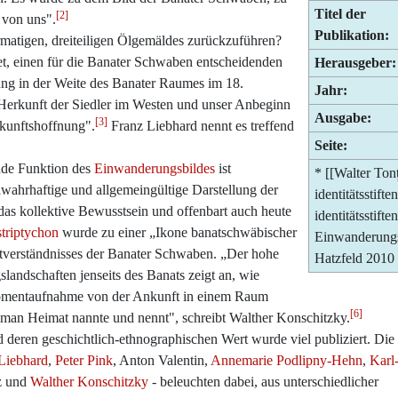
Titel der
[2]
 von uns".
Publikation:
rmatigen, dreiteiligen Ölgemäldes zurückzuführen?
tet, einen für die Banater Schwaben entscheidenden
Herausgeber:
ung in der Weite des Banater Raumes im 18.
Jahr:
e Herkunft der Siedler im Westen und unser Anbeginn
Ausgabe:
[3]
kunftshoffnung".
Franz Liebhard nennt es treffend
Seite:
ende Funktion des
Einwanderungsbildes
ist
* [[Walter Ton
wahrhaftige und allgemeingültige Darstellung der
identitätsstif
 das kollektive Bewusstsein und offenbart auch heute
identitätsstif
triptychon
wurde zu einer „Ikone banatschwäbischer
Einwanderungsb
bstverständnisses der Banater Schwaben. „Der hohe
Hatzfeld 2010
slandschaften jenseits des Banats zeigt an, wie
e Momentaufnahme von der Ankunft in einem Raum
[6]
an Heimat nannte und nennt", schreibt Walther Konschitzky.
 deren geschichtlich-ethnographischen Wert wurde viel publiziert. Die
Liebhard
,
Peter Pink
, Anton Valentin,
Annemarie Podlipny-Hehn
,
Karl
nz und
Walther Konschitzky
- beleuchten dabei, aus unterschiedlicher