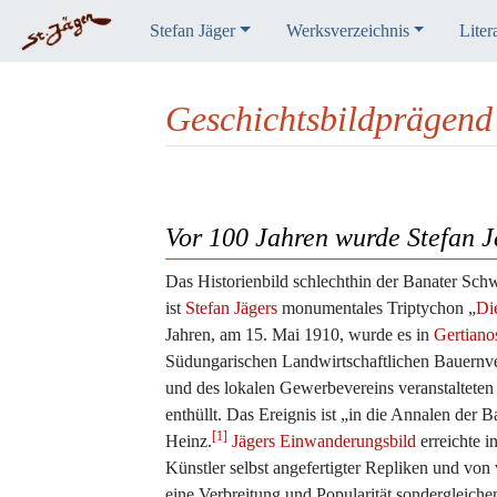
Stefan Jäger
Werksverzeichnis
Liter
Geschichtsbildprägend u
Wechseln zu:
Navigation
,
Suche
Vor 100 Jahren wurde Stefan J
Das Historienbild schlechthin der Banater Sc
ist
Stefan Jägers
monumentales Triptychon „
Di
Jahren, am 15. Mai 1910, wurde es in
Gertiano
Südungarischen Landwirtschaftlichen Bauernver
und des lokalen Gewerbevereins veranstalteten
enthüllt. Das Ereignis ist „in die Annalen der
[1]
Heinz.
Jägers
Einwanderungsbild
erreichte i
Künstler selbst angefertigter Repliken und vo
eine Verbreitung und Popularität sondergleich