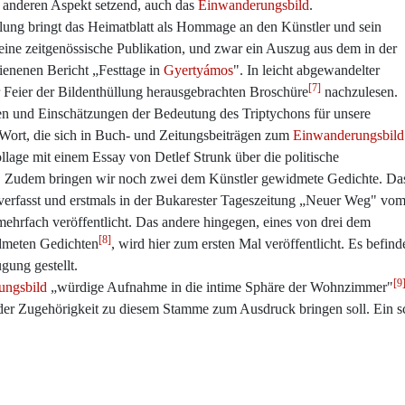
 anderen Aspekt setzend, auch das
Einwanderungsbild
.
llung bringt das Heimatblatt als Hommage an den Künstler und sein
ine zeitgenössische Publikation, und zwar ein Auszug aus dem in der
enenen Bericht „Festtage in
Gyertyámos
". In leicht abgewandelter
[7]
r Feier der Bildenthüllung herausgebrachten Broschüre
nachzulesen.
n und Einschätzungen der Bedeutung des Triptychons für unsere
ort, die sich in Buch- und Zeitungsbeiträgen zum
Einwanderungsbild
lage mit einem Essay von Detlef Strunk über die politische
. Zudem bringen wir noch zwei dem Künstler gewidmete Gedichte. Da
verfasst und erstmals in der Bukarester Tageszeitung „Neuer Weg" vo
mehrfach veröffentlicht. Das andere hingegen, eines von drei dem
[8]
meten Gedichten
, wird hier zum ersten Mal veröffentlicht. Es befin
gung gestellt.
[9
ungsbild
„würdige Aufnahme in die intime Sphäre der Wohnzimmer"
 der Zugehörigkeit zu diesem Stamme zum Ausdruck bringen soll. Ein sc