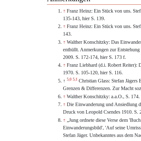
↑
Franz Heinz: Ein Stück von uns. Stef
135-143, hier S. 139.
↑
Franz Heinz: Ein Stück von uns. Stef
143.
↑
Walther Konschitzky: Das Einwanderu
enthüllt. Anmerkungen zur Entstehung
2009. S. 172-174, hier S. 173 f.
↑
Franz Liebhard (d.i. Robert Reiter):
1970. S. 105-120, hier S. 116.
5,0
5,1
↑
Christian Glass: Stefan Jägers
Grenzen & Differenzen. Zur Macht sozia
↑
Walther Konschitzky: a.a.O., S. 174.
↑
Die Einwanderung und Ansiedlung de
Druck von Leopold Csendes 1910. S. 2
↑
„Jung ordnete diese Verse dem 'Buch 
Einwanderungsbild', 'Auf seine Umriss
Stefan Jäger. Unbekanntes aus dem Nac