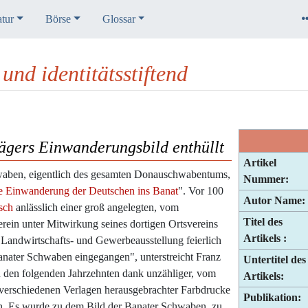
atur
Börse
Glossar
nd identitätsstiftend
ägers Einwanderungsbild enthüllt
Artikel
hwaben, eigentlich des gesamten Donauschwabentums,
Nummer:
e Einwanderung der Deutschen ins Banat
". Vor 100
Autor Name:
sch
anlässlich einer groß angelegten, vom
Titel des
ein unter Mitwirkung seines dortigen Ortsvereins
Artikels :
 Landwirtschafts- und Gewerbeausstellung feierlich
 Banater Schwaben eingegangen", unterstreicht Franz
Untertitel des
n den folgenden Jahrzehnten dank unzähliger, vom
Artikels:
n verschiedenen Verlagen herausgebrachter Farbdrucke
Publikation:
en. Es wurde zu dem Bild der Banater Schwaben, zu