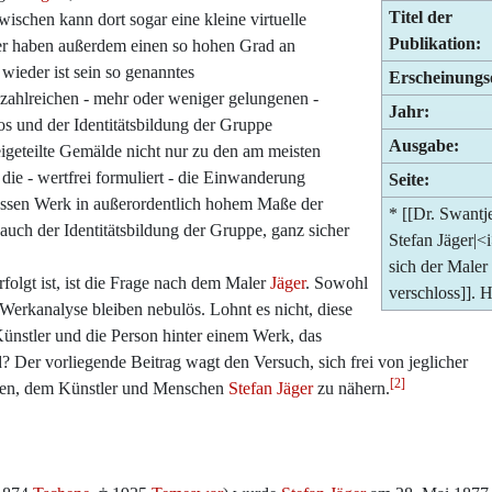
Titel der
wischen kann dort sogar eine kleine virtuelle
Publikation:
r haben außerdem einen so hohen Grad an
wieder ist sein so genanntes
Erscheinungs
zahlreichen - mehr oder weniger gelungenen -
Jahr:
s und der Identitätsbildung der Gruppe
Ausgabe:
igeteilte Gemälde nicht nur zu den am meisten
die - wertfrei formuliert - die Einwanderung
Seite:
dessen Werk in außerordentlich hohem Maße der
* [[Dr. Swant
t auch der Identitätsbildung der Gruppe, ganz sicher
Stefan Jäger|
sich der Maler
folgt ist, ist die Frage nach dem Maler
Jäger
. Sowohl
verschloss]]. 
 Werkanalyse bleiben nebulös. Lohnt es nicht, diese
 Künstler und die Person hinter einem Werk, das
 Der vorliegende Beitrag wagt den Versuch, sich frei von jeglicher
[2]
ionen, dem Künstler und Menschen
Stefan Jäger
zu nähern.