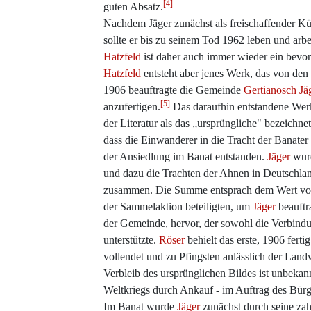
[4]
guten Absatz.
Nachdem Jäger zunächst als freischaffender Kü
sollte er bis zu seinem Tod 1962 leben und arbe
Hatzfeld
ist daher auch immer wieder ein bevor
Hatzfeld
entsteht aber jenes Werk, das von de
1906 beauftragte die Gemeinde
Gertianosch
Jä
[5]
anzufertigen.
Das daraufhin entstandene We
der Literatur als das „ursprüngliche" bezeichn
dass die Einwanderer in die Tracht der Banater
der Ansiedlung im Banat entstanden.
Jäger
wurd
und dazu die Trachten der Ahnen in Deutschla
zusammen. Die Summe entsprach dem Wert von 
der Sammelaktion beteiligten, um
Jäger
beauftr
der Gemeinde, hervor, der sowohl die Verbind
unterstützte.
Röser
behielt das erste, 1906 ferti
vollendet und zu Pfingsten anlässlich der Landw
Verbleib des ursprünglichen Bildes ist unbeka
Weltkriegs durch Ankauf - im Auftrag des Bür
Im Banat wurde
Jäger
zunächst durch seine zah