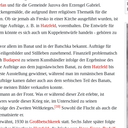
efan
und für die Gemeinde Jazova den Erzengel Gabriel.
kengemälde, die aufgrund ihrer religiösen Thematik für die
 Ob sie jemals als Fresko in einer Kirche ausgeführt wurden, ist
ige Aufträge, z. B. in
Hatzfeld
, vorenthalten. Die Entwürfe für
rm könnte es sich auch um Kuppelentwürfe handeln - gehören zu
vor allem im Banat und in der Batschka bekannt. Aufträge für
eiligenbilder und Stillleben zunehmend. Finanziell problematisch
ch
Budapest
zu seinem Kunsthändler infolge der Ergebnisse des
 die Aufträge aus dem jugoslawischen Banat, zu dem
Hatzfeld
bis
erste Ausstellung gewidmet, während man im rumänischen Banat
fträge kamen daher auch aus dem serbischen Teil des Banats,
e meisten Bilder verkaufen konnte.
nn an der Front. Was er während dieser Zeit erlebte, ist
s wurde dieser Krieg nie, im Unterschied zu seinen
[10]
olge des Zweiten Weltkrieges.
Sowohl die Flucht als auch die
atisierte er.
 erwähnt, 1930 in
Großbetschkerek
statt. Sechs Jahre später folgte