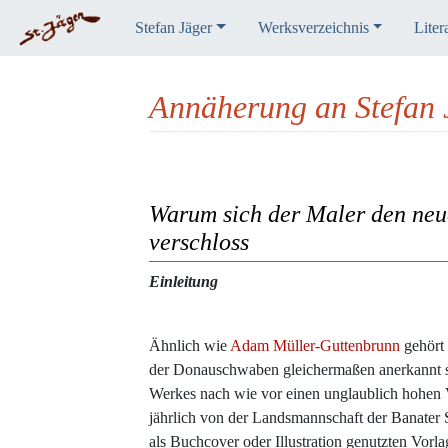
Stefan Jäger
Werksverzeichnis
Liter
Annäherung an Stefan 
Wechseln zu:
Navigation
,
Suche
Warum sich der Maler den neue
verschloss
Einleitung
Ähnlich wie
Adam Müller-Guttenbrunn
gehört
der Donauschwaben gleichermaßen anerkannt sin
Werkes nach wie vor einen unglaublich hohen Ve
jährlich von der Landsmannschaft der Banater 
als Buchcover oder Illustration genutzten Vorl