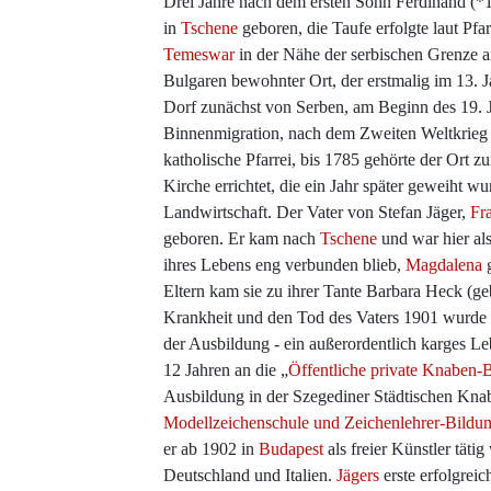
Drei Jahre nach dem ersten Sohn Ferdinand (
in
Tschene
geboren, die Taufe erfolgte laut Pfa
Temeswar
in der Nähe der serbischen Grenze 
Bulgaren bewohnter Ort, der erstmalig im 13. 
Dorf zunächst von Serben, am Beginn des 19. 
Binnenmigration, nach dem Zweiten Weltkrieg 
katholische Pfarrei, bis 1785 gehörte der Ort z
Kirche errichtet, die ein Jahr später geweiht w
Landwirtschaft. Der Vater von Stefan Jäger,
Fr
geboren. Er kam nach
Tschene
und war hier als
ihres Lebens eng verbunden blieb,
Magdalena
g
Eltern kam sie zu ihrer Tante Barbara Heck (g
Krankheit und den Tod des Vaters 1901 wurde de
der Ausbildung - ein außerordentlich karges 
12 Jahren an die „
Öffentliche private Knaben-
Ausbildung in der Szegediner Städtischen Kna
Modellzeichenschule und Zeichenlehrer-Bildun
er ab 1902 in
Budapest
als freier Künstler täti
Deutschland und Italien.
Jägers
erste erfolgrei