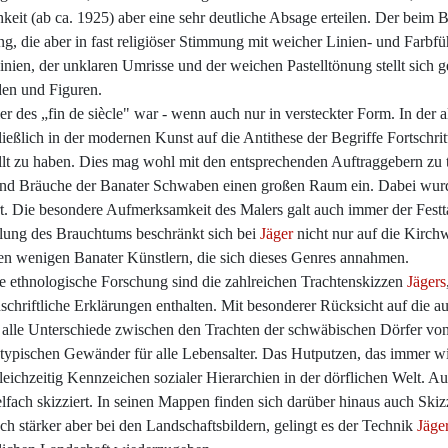
eit (ab ca. 1925) aber eine sehr deutliche Absage erteilen. Der beim 
ung, die aber in fast religiöser Stimmung mit weicher Linien- und Farb
nien, der unklaren Umrisse und der weichen Pastelltönung stellt sich ge
den und Figuren.
er des „fin de siècle" war - wenn auch nur in versteckter Form. In der 
ießlich in der modernen Kunst auf die Antithese der Begriffe Fortschritt
estellt zu haben. Dies mag wohl mit den entsprechenden Auftraggebern z
und Bräuche der Banater Schwaben einen großen Raum ein. Dabei wurde
ert. Die besondere Aufmerksamkeit des Malers galt auch immer der Festtag
ellung des Brauchtums beschränkt sich bei
Jäger
nicht nur auf die Kirch
en wenigen Banater Künstlern, die sich dieses Genres annahmen.
e ethnologische Forschung sind die zahlreichen Trachtenskizzen
Jägers
dschriftliche Erklärungen enthalten. Mit besonderer Rücksicht auf die 
n alle Unterschiede zwischen den Trachten der schwäbischen Dörfer vo
typischen Gewänder für alle Lebensalter. Das Hutputzen, das immer w
gleichzeitig Kennzeichen sozialer Hierarchien in der dörflichen Welt. 
ach skizziert. In seinen Mappen finden sich darüber hinaus auch Ski
h stärker aber bei den Landschaftsbildern, gelingt es der Technik
Jäge