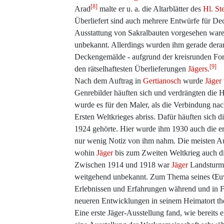
[8]
Arad
malte er u. a. die Altarblätter des
Hl. St
Überliefert sind auch mehrere Entwürfe für Dec
Ausstattung von Sakralbauten vorgesehen waren.
unbekannt. Allerdings wurden ihm gerade derart
Deckengemälde - aufgrund der kreisrunden Fo
[9]
den rätselhaftesten Überlieferungen
Jägers
.
Nach dem Auftrag in
Gertianosch
wurde
Jäger
Genrebilder häuften sich und verdrängten die H
wurde es für den Maler, als die Verbindung na
Ersten Weltkrieges abriss. Dafür häuften sich
1924 gehörte. Hier wurde ihm 1930 auch die 
nur wenig Notiz von ihm nahm. Die meisten Au
wohin
Jäger
bis zum Zweiten Weltkrieg auch di
Zwischen 1914 und 1918 war
Jäger
Landsturmma
weitgehend unbekannt. Zum Thema seines Œuvre
Erlebnissen und Erfahrungen während und in F
neueren Entwicklungen in seinem Heimatort them
Eine erste Jäger-Ausstellung fand, wie bereits