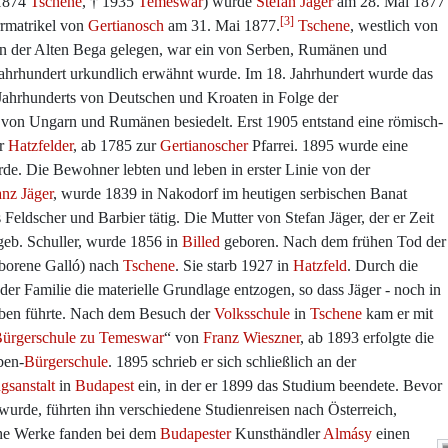
*1874
Tschene
, † 1935
Temeswar
) wurde
Stefan Jäger
am 28. Mai 1877
[3]
rrmatrikel von
Gertianosch
am 31. Mai 1877.
Tschene
, westlich von
an der Alten Bega gelegen, war ein von Serben, Rumänen und
Jahrhundert urkundlich erwähnt wurde. Im 18. Jahrhundert wurde das
Jahrhunderts von Deutschen und Kroaten in Folge der
von Ungarn und Rumänen besiedelt. Erst 1905 entstand eine römisch-
ur
Hatzfelder
, ab 1785 zur
Gertianoscher
Pfarrei. 1895 wurde eine
urde. Die Bewohner lebten und leben in erster Linie von der
anz Jäger
, wurde 1839 in Nakodorf im heutigen serbischen Banat
 Feldscher und Barbier tätig. Die Mutter von Stefan Jäger, der er Zeit
eb. Schuller, wurde 1856 in
Billed
geboren. Nach dem frühen Tod der
eborene Galló) nach
Tschene
. Sie starb 1927 in
Hatzfeld
. Durch die
r Familie die materielle Grundlage entzogen, so dass Jäger - noch in
Leben führte. Nach dem Besuch der
Volksschule
in
Tschene
kam er mit
Bürgerschule zu Temeswar
“ von
Franz Wieszner
, ab 1893 erfolgte die
ben-
Bürgerschule
. 1895 schrieb er sich schließlich an der
gsanstalt
in
Budapest
ein, in der er 1899 das Studium beendete. Bevor
g wurde, führten ihn verschiedene Studienreisen nach Österreich,
che Werke fanden bei dem
Budapester
Kunsthändler
Almásy
einen