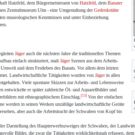
haft Hatzfeld, dem Bürgermeisteramt von
Hatzfeld
, dem
Banater
n Zentralmuseum Ulm - eine Umgestaltung der
Gedenkstätte
ten museologischen Kenntnissen und unter Einbeziehung
ren.
egleiten
Jäger
auch die nächsten Jahre die traditionellen Themen
ufbau einfach strukturiert, malt
Jäger
Szenen aus dem Arbeits-
n Umwelt und dem Festleben des Banats. Vor allem dem letzten
idmet. Landwirtschaftliche Tätigkeiten wurden von
Jäger
in allen
estgehalten. Viele spontane Skizzen zur Arbeits- und Lebensweise
n entwickelte er später zahlreiche Öl- und Aquarellbilder und
[13]
rebildern mit ethnographischem Einschlag.
Von der einfachen
ne werden in seinen Werken unzählige landwirtschaftliche Geräte
versehen, aber auch die Arbeitstracht der Schwaben von Kopf bis
ei der Darstellung des Haupterwerbszweiges der Schwaben, der Landwirt
gsvolle Bilder, die zwar die Tätigkeiten wirklichkeitsnah erfassen, dem