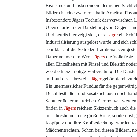
Realismus und insbesondere der neuen Sachlichk
Bildern ist eine zwar ernsthafte Arbeitsauffass
Insbesondere Jägers Technik der verwischten Li
Überschärfe in der Darstellung von Gegenstän
Und bereits hier zeigt sich, dass
Jäger
ein Schül
Industrialisierung ausgelöst wurde und sich schl
sehr klar auf die Seite der Traditionalisten g
Daher nehmen im Werk
Jägers
die Volksfeste 
allen Einzelheiten mit Pinsel und Bleistift noti
wie die hierzu nötige Vorbereitung. Die Darst
im Lauf des Jahres ein.
Jäger
gehört damit zu d
Ein unermesslicher Fundus für die gegenwärtig
Detail festhalten und zusätzlich auch noch han
Schultertücher mit reichen Ziermotiven werde
finden in
Jägers
reichem Skizzenbuch auch die 
im Jahresbrauch eine große Rolle, sondern ist 
Kopfputz und ihre Kopfbedeckung, wurden vielf
Mädchentrachten. Schon bei diesen Bildern, noc