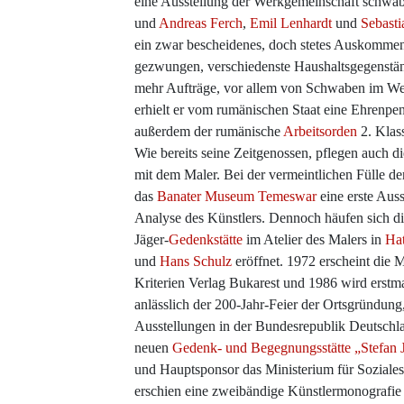
eine Ausstellung der Werkgemeinschaft schwäb
und
Andreas Ferch
,
Emil Lenhardt
und
Sebasti
ein zwar bescheidenes, doch stetes Auskommen.
gezwungen, verschiedenste Haushaltsgegenstän
mehr Aufträge, vor allem von Schwaben im Wes
erhielt er vom rumänischen Staat eine Ehrenpen
außerdem der rumänische
Arbeitsorden
2. Klas
Wie bereits seine Zeitgenossen, pflegen auch
mit dem Maler. Bei der vermeintlichen Fülle de
das
Banater Museum Temeswar
eine erste Auss
Analyse des Künstlers. Dennoch häufen sich di
Jäger-
Gedenkstätte
im Atelier des Malers in
Hat
und
Hans Schulz
eröffnet. 1972 erscheint die
Kriterien Verlag Bukarest und 1986 wird erst
anlässlich der 200-Jahr-Feier der Ortsgründun
Ausstellungen in der Bundesrepublik Deutschla
neuen
Gedenk- und Begegnungsstätte „Stefan 
und Hauptsponsor das Ministerium für Soziales
erschien eine zweibändige Künstlermonografi