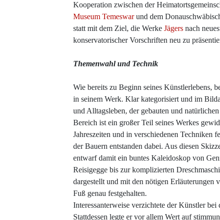
Kooperation zwischen der Heimatortsgemeinsc
Museum Temeswar
und dem Donauschwäbische
statt mit dem Ziel, die Werke
Jägers
nach neues
konservatorischer Vorschriften neu zu präsentie
Themenwahl und Technik
Wie bereits zu Beginn seines Künstlerlebens, b
in seinem Werk. Klar kategorisiert und im Bilda
und Alltagsleben, der gebauten und natürliche
Bereich ist ein großer Teil seines Werkes gew
Jahreszeiten und in verschiedenen Techniken f
der Bauern entstanden dabei. Aus diesen Skizze
entwarf damit ein buntes Kaleidoskop von Gen
Reisigegge bis zur komplizierten Dreschmaschi
dargestellt und mit den nötigen Erläuterungen 
Fuß genau festgehalten.
Interessanterweise verzichtete der Künstler b
Stattdessen legte er vor allem Wert auf stimmun