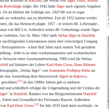
ischer Künstler in
Hatzfeld
, die Werke von
Jäger
,
Franz
,
Rudolf
an Rotschingk
zeigte. Bis 1942 hatte
Jäger
nach eigenen Angaben
 Ab da blieben die Aufträge aus. 1947/48 war er sogar
de zu verkaufen, um zu überleben. Erst ab 1952 kamen wieder
ten, die das Heimweh plagte. 1957 - in seinem 80. Lebensjahr -
sion von 800 Lei. Anlässlich seines 80. Geburtstags wurde Jäger
se verliehen. Am 16. März 1962 starb
Stefan Jäger
in
Hatzfeld
.
 die nachfolgenden Generationen einen eher schwierigen Umgang
r Retrospektiven - schon fünf Jahre nach seinem Tod gestaltete
tellung - fehlt es an einer werkimmanenten und werkkritischen
e Versuche einer Auseinandersetzung. 1969 wird die Stefan-
zfeld
auf Initiative der Lehrer
Karl-Hans Gross
,
Hans Bräuner
 Monographie „Stefan Jäger" von
Annemarie Podlipny-Hehn
im
mals eine Ausstellung dem Skizzenwerk
Jägers
in
Bakowa
,
[11]
g, gewidmet.
In den 1990er Jahren gab es mehrere
nd und schließlich erfolgte die Umgestaltung und der Umbau der
Jäger"
in
Hatzfeld
. Bauherr war das Bürgermeisteramt
Hatzfeld
, Arbeit und Gesundheit des Freistaates Bayern. Außerdem
[12]
e von
Karl-Hans Gross
.
Im Jahr 2010 fand dann nochmals - in