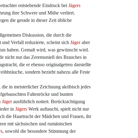
Betrachter entstehende Eindruck bei
Jägers
führung ihre Schwere und Mühe verliert.
gen die gerade in dieser Zeit übliche
allgemeinen Diskussion, die durch die
 und Verfall reduzierte, scheint sich
Jäger
aber
u tun haben. Gemalt wird, was gewünscht wird.
 nicht nur das Zeremoniell des Brauches in
stracht, die er ebenso originalgetreu darstellte
weihbräuche, sondern bezieht nahezu alle Feste
, die in meisterlicher Zeichnung akribisch jedes
aufgebauschten Faltenröcke und bunten
n
Jäger
ausführlich notiert. Berücksichtigung
ieder in
Jägers
Werk auftaucht, spielt nicht nur
Auch die Haartracht der Mädchen und Frauen, ihr
zzen mit sächsischen und rumänischen
rs
, sowohl die besondere Stimmung der