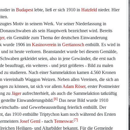
nstler in
Budapest
lebte, ließ er sich 1910 in
Hatzfeld
nieder. Hier
iten.
zugtes Motiv in seinem Werk. Vor seiner Niederlassung in
n Donauschwaben als sein Hauptwerk bezeichnet wird. Bereits
ger
, ein Gemälde zum Thema der deutschen Einwanderung
rk wurde 1906 im
Kasinoverein
in
Gertianosch
enthüllt. Es wird in
et und ist heute verloren. Beanstandet wurde bei diesem Gemälde,
 Schwaben gekleidet seien, also in jene Gewänder, die erst nach
e beauftragt, ein weiteres - und jetzt größeres - Bild zu malen
nd zu studieren. Nach einer Sammelaktion kamen 4.560 Kronen
viereinhalb Waggon Weizen. Neben allen Vereinen, die sich an
agen zu können, tat sich vor allem
Adam Röser
, erster Postmeister
ung zu
Jäger
aufrechterhielt, als auch die Sammelaktion tatkräftig
[6]
g gestellte Einwanderungsbild.
Das neue Bild wurde 1910
irtschafts- und Gewerbeausstellung feierlich enthüllt. Der
nnt, das 1910 enthüllte Triptychon kam noch während des Ersten
[7]
germeisters
Josef Geml
- nach
Temeswar
.
lreichen Heiligen- und Altarbilder bekannt. Für die Gemeinde