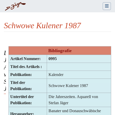
Schwowe Kulener 1987
Wechseln zu:
Navigation
,
Suche
Bibliografie
Die
Artikel Nummer:
0995
Jahreszeiten.
Aquarell
Titel des Artikels :
von
Publikation:
Kalender
Stefan
Titel der
Schwowe Kulener 1987
Jäger
Publikation:
Untertitel der
Die Jahreszeiten. Aquarell von
Publikation:
Stefan Jäger
Banater und Donauschwäbische
Herausgeber: