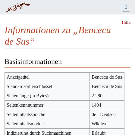
Hilfe
Informationen zu „Bencecu
de Sus“
Wechseln zu:
Navigation
,
Suche
Basisinformationen
Anzeigetitel
Bencecu de Sus
Standardsortierschlüssel
Bencecu de Sus
Seitenlänge (in Bytes)
2.280
Seitenkennnummer
1404
Seiteninhaltssprache
de - Deutsch
Seiteninhaltsmodell
Wikitext
Indizierung durch Suchmaschinen
Erlaubt