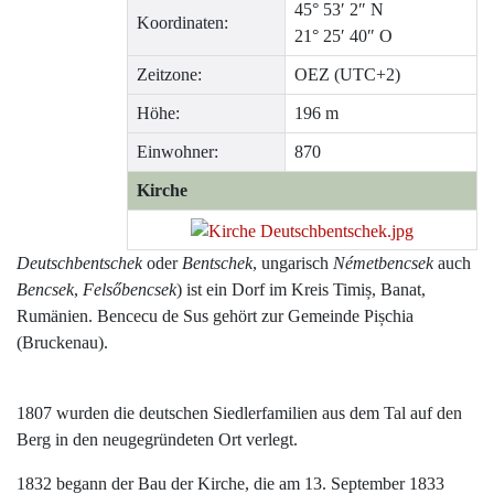
45° 53′ 2″ N
Koordinaten:
21° 25′ 40″ O
Zeitzone:
OEZ (UTC+2)
Höhe:
196 m
Einwohner:
870
Kirche
Deutschbentschek
oder
Bentschek
, ungarisch
Németbencsek
auch
Bencsek
,
Felsőbencsek
) ist ein Dorf im Kreis Timiș, Banat,
Rumänien. Bencecu de Sus gehört zur Gemeinde Pișchia
(Bruckenau).
1807 wurden die deutschen Siedlerfamilien aus dem Tal auf den
Berg in den neugegründeten Ort verlegt.
1832 begann der Bau der Kirche, die am 13. September 1833