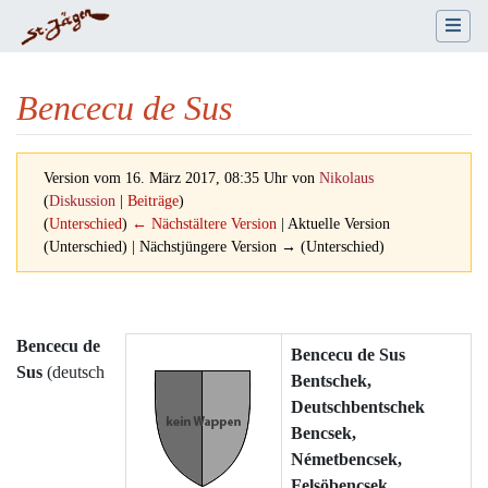
Bencecu de Sus
Version vom 16. März 2017, 08:35 Uhr von
Nikolaus
(
Diskussion
|
Beiträge
)
(
Unterschied
)
← Nächstältere Version
| Aktuelle Version
(Unterschied) | Nächstjüngere Version → (Unterschied)
Wechseln zu:
Navigation
,
Suche
Bencecu de
Bencecu de Sus
Sus
(deutsch
Bentschek,
Deutschbentschek
Bencsek,
Németbencsek,
Felsöbencsek