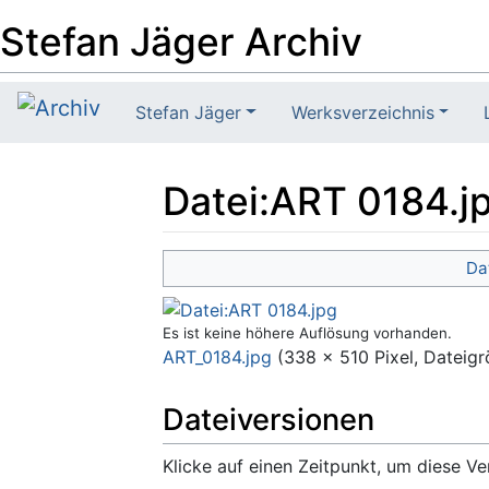
Stefan Jäger Archiv
Stefan Jäger
Werksverzeichnis
Datei
:
ART 0184.j
Wechseln zu:
Navigation
,
Suche
Da
Es ist keine höhere Auflösung vorhanden.
ART_0184.jpg
‎
(338 × 510 Pixel, Dateig
Dateiversionen
Klicke auf einen Zeitpunkt, um diese Ve