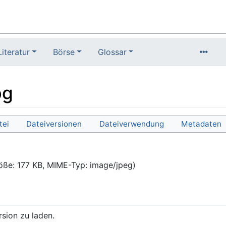
Literatur
Börse
Glossar
pg
tei
Dateiversionen
Dateiverwendung
Metadaten
röße: 177 KB, MIME-Typ:
image/jpeg
)
rsion zu laden.