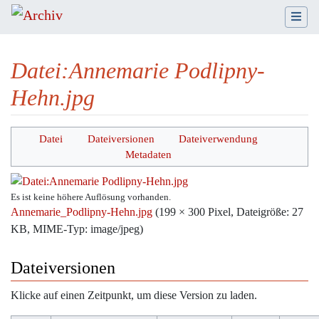
Datei
:
Annemarie Podlipny-
Hehn.jpg
Wechseln zu:
Navigation
,
Suche
Datei
Dateiversionen
Dateiverwendung
Metadaten
Es ist keine höhere Auflösung vorhanden.
Annemarie_Podlipny-Hehn.jpg
‎
(199 × 300 Pixel, Dateigröße: 27
KB, MIME-Typ:
image/jpeg
)
Dateiversionen
Klicke auf einen Zeitpunkt, um diese Version zu laden.