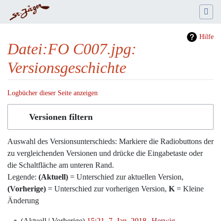
Hilfe
Datei:FO C007.jpg:
Versionsgeschichte
Logbücher dieser Seite anzeigen
Wechseln zu:
Navigation
,
Suche
Versionen filtern
Auswahl des Versionsunterschieds: Markiere die Radiobuttons der
zu vergleichenden Versionen und drücke die Eingabetaste oder
die Schaltfläche am unteren Rand.
Legende:
(Aktuell)
= Unterschied zur aktuellen Version,
(Vorherige)
= Unterschied zur vorherigen Version,
K
= Kleine
Änderung
7.
Aktuell
Vorherige
15:21, 7. Jan. 2018
‎
Herwig