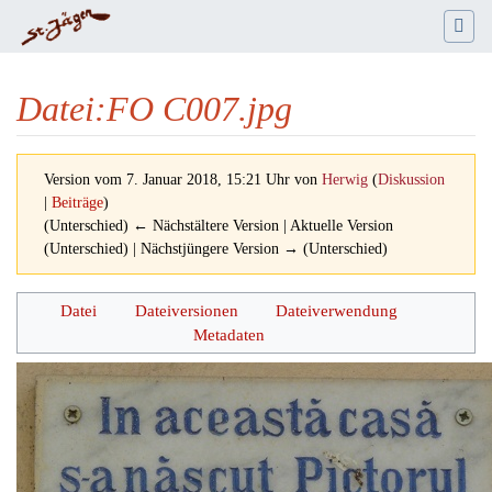
Datei
:
FO C007.jpg
Version vom 7. Januar 2018, 15:21 Uhr von
Herwig
(
Diskussion
|
Beiträge
)
(Unterschied) ← Nächstältere Version | Aktuelle Version
(Unterschied) | Nächstjüngere Version → (Unterschied)
Wechseln zu:
Navigation
,
Suche
Datei
Dateiversionen
Dateiverwendung
Metadaten