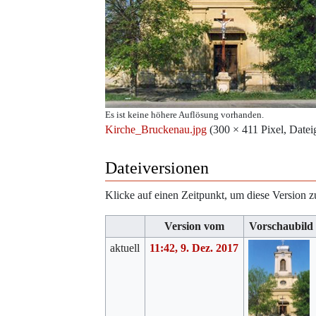
Es ist keine höhere Auflösung vorhanden.
Kirche_Bruckenau.jpg
‎
(300 × 411 Pixel, Dat
Dateiversionen
Klicke auf einen Zeitpunkt, um diese Version z
Version vom
Vorschaubild
aktuell
11:42, 9. Dez. 2017