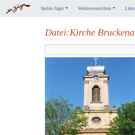
Stefan Jäger
Werksverzeichnis
Liter
Datei
:
Kirche Bruckena
Wechseln zu:
Navigation
,
Suche