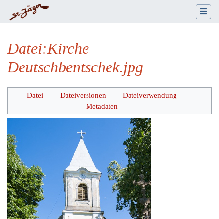
Datei
:
Kirche
Deutschbentschek.jpg
Wechseln zu:
Navigation
,
Suche
Datei
Dateiversionen
Dateiverwendung
Metadaten