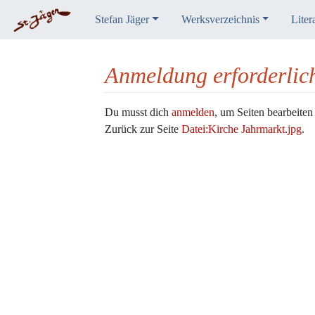
Stefan Jäger
Werksverzeichnis
Liter
Anmeldung erforderlic
Wechseln zu:
Navigation
,
Suche
Du musst dich
anmelden
, um Seiten bearbeiten
Zurück zur Seite
Datei:Kirche Jahrmarkt.jpg
.