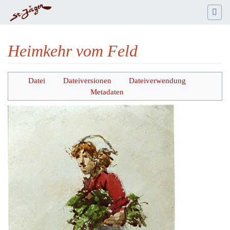
Heimkehr vom Feld
Wechseln zu:
Navigation
,
Suche
Datei
Dateiversionen
Dateiverwendung
Metadaten