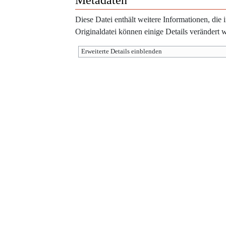
Metadaten
Diese Datei enthält weitere Informationen, di
Originaldatei können einige Details verändert 
Erweiterte Details einblenden
Werkzeuge
Diese Seite wurde zuletzt am 29. Juli 2016 um 10:35 Uhr bearbeitet.