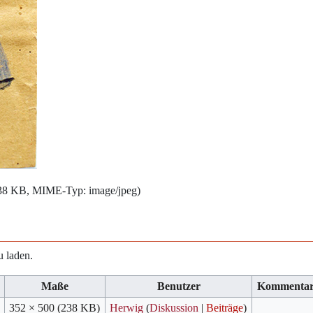
 238 KB, MIME-Typ:
image/jpeg
)
u laden.
Maße
Benutzer
Kommenta
352 × 500
(238 KB)
Herwig
(
Diskussion
|
Beiträge
)