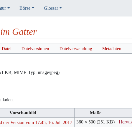
atur
Börse
Glossar
im Gatter
Datei
Dateiversionen
Dateiverwendung
Metadaten
: 251 KB, MIME-Typ:
image/jpeg
)
u laden.
Vorschaubild
Maße
360 × 500
(251 KB)
Herwi