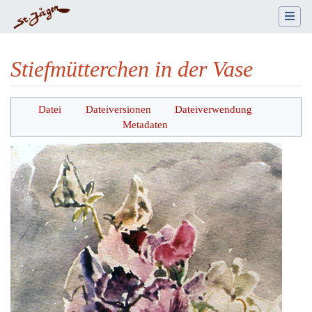
Stiefmütterchen in der Vase
Wechseln zu:
Navigation
,
Suche
Datei
Dateiversionen
Dateiverwendung
Metadaten