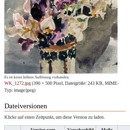
Es ist keine höhere Auflösung vorhanden.
WK_1272.jpg
‎
(390 × 500 Pixel, Dateigröße: 243 KB, MIME-
Typ:
image/jpeg
)
Dateiversionen
Klicke auf einen Zeitpunkt, um diese Version zu laden.
Version vom
Vorschaubild
Maße