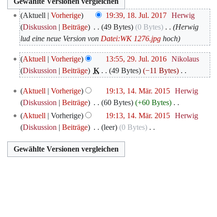
18.
Aktuell
Vorherige
19:39, 18. Jul. 2017
‎
Herwig
Juli
Diskussion
Beiträge
‎
49 Bytes
0 Bytes
‎
Herwig
2017
lud eine neue Version von
Datei:WK 1276.jpg
hoch
29.
Aktuell
Vorherige
13:55, 29. Jul. 2016
‎
Nikolaus
Juli
Diskussion
Beiträge
‎
K
49 Bytes
−11 Bytes
‎
2016
K
14.
Aktuell
Vorherige
19:13, 14. Mär. 2015
‎
Herwig
e
März
Diskussion
Beiträge
‎
60 Bytes
+60 Bytes
‎
i
2015
K
Aktuell
Vorherige
19:13, 14. Mär. 2015
‎
Herwig
n
e
Diskussion
Beiträge
‎
leer
0 Bytes
‎
e
i
K
B
n
e
e
e
i
a
B
n
r
e
e
b
a
B
e
r
e
i