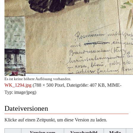
Es ist keine höhere Auflösung vorhanden.
WK_1294.jpg
‎
(788 × 500 Pixel, Dateigröße: 407 KB, MIME-
Typ:
image/jpeg
)
Dateiversionen
Klicke auf einen Zeitpunkt, um diese Version zu laden.
Version vom
Vorschaubild
Maße