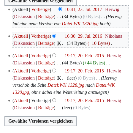
23.
Aktuell
Vorherige
10:41, 23. Jul. 2017
‎
Herwig
Juli
Diskussion
Beiträge
‎
34 Bytes
0 Bytes
‎
Herwig
2017
lud eine neue Version von
Datei:WK 1320.jpg
hoch
29.
Aktuell
Vorherige
16:30, 29. Jul. 2016
‎
Nikolaus
Juli
Diskussion
Beiträge
‎
K
34 Bytes
−10 Bytes
‎
2016
K
20.
Aktuell
Vorherige
19:17, 20. Feb. 2015
‎
Herwig
e
Februar
Diskussion
Beiträge
‎
44 Bytes
+44 Bytes
‎
i
2015
K
Aktuell
Vorherige
19:17, 20. Feb. 2015
‎
Herwig
n
e
Diskussion
Beiträge
‎
K
leer
0 Bytes
‎
Herwig
e
i
verschob die Seite
Datei:WK 1328.jpg
nach
Datei:WK
B
n
1320.jpg
, ohne dabei eine Weiterleitung anzulegen
e
e
a
Aktuell
Vorherige
19:17, 20. Feb. 2015
‎
Herwig
B
r
Diskussion
Beiträge
‎
leer
0 Bytes
‎
e
b
K
a
e
e
r
i
i