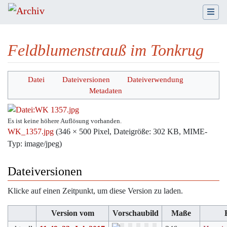
Feldblumenstrauß im Tonkrug
Wechseln zu:
Navigation
,
Suche
Datei
Dateiversionen
Dateiverwendung
Metadaten
Es ist keine höhere Auflösung vorhanden.
WK_1357.jpg
‎
(346 × 500 Pixel, Dateigröße: 302 KB, MIME-
Typ:
image/jpeg
)
Dateiversionen
Klicke auf einen Zeitpunkt, um diese Version zu laden.
Version vom
Vorschaubild
Maße