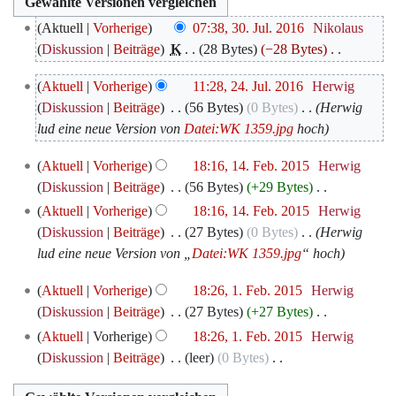
30.
Aktuell
Vorherige
07:38, 30. Jul. 2016
‎
Nikolaus
Juli
Diskussion
Beiträge
‎
K
28 Bytes
−28 Bytes
‎
2016
K
24.
Aktuell
Vorherige
11:28, 24. Jul. 2016
‎
Herwig
e
Juli
Diskussion
Beiträge
‎
56 Bytes
0 Bytes
‎
Herwig
i
2016
lud eine neue Version von
Datei:WK 1359.jpg
hoch
n
e
14.
Aktuell
Vorherige
18:16, 14. Feb. 2015
‎
Herwig
B
Februar
Diskussion
Beiträge
‎
56 Bytes
+29 Bytes
‎
e
2015
K
Aktuell
Vorherige
18:16, 14. Feb. 2015
‎
Herwig
a
e
Diskussion
Beiträge
‎
27 Bytes
0 Bytes
‎
Herwig
r
i
lud eine neue Version von „
Datei:WK 1359.jpg
“ hoch
b
n
e
1.
Aktuell
Vorherige
18:26, 1. Feb. 2015
‎
Herwig
e
i
Februar
Diskussion
Beiträge
‎
27 Bytes
+27 Bytes
‎
B
t
2015
K
e
Aktuell
Vorherige
18:26, 1. Feb. 2015
‎
Herwig
u
e
a
Diskussion
Beiträge
‎
leer
0 Bytes
‎
n
i
r
K
g
n