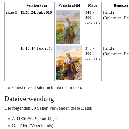
Version vom
Vorschaubild
Maße
Benutzer
aktuell
11:28, 24. Jul. 2016
348 ×
Herwig
500
(
Diskussion
|
Be
(242 KB)
18:16, 14. Feb. 2015
371 ×
Herwig
500
(
Diskussion
|
Be
(273 KB)
Du kannst diese Datei nicht überschreiben.
Dateiverwendung
Die folgenden 20 Seiten verwenden diese Datei:
ART:0625 - Stefan Jäger
Gemälde (Verzeichnis)