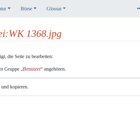
atur
Börse
Glossar
tei:WK 1368.jpg
t, die Seite zu bearbeiten:
der Gruppe „
Benutzer
“ angehören.
n und kopieren.