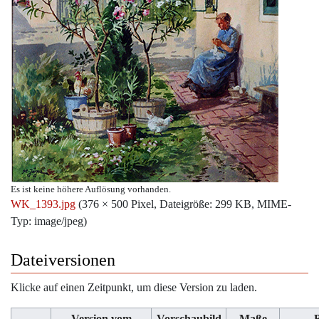
Es ist keine höhere Auflösung vorhanden.
WK_1393.jpg
‎
(376 × 500 Pixel, Dateigröße: 299 KB, MIME-
Typ:
image/jpeg
)
Dateiversionen
Klicke auf einen Zeitpunkt, um diese Version zu laden.
Version vom
Vorschaubild
Maße