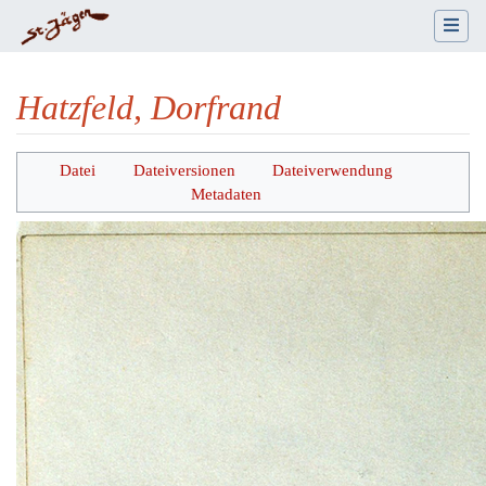
Hatzfeld, Dorfrand
Wechseln zu:
Navigation
,
Suche
Datei
Dateiversionen
Dateiverwendung
Metadaten