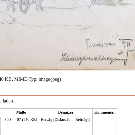
: 140 KB, MIME-Typ:
image/jpeg
)
u laden.
Maße
Benutzer
Kommentar
800 × 467
(140 KB)
Herwig
(
Diskussion
|
Beiträge
)