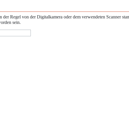
e in der Regel von der Digitalkamera oder dem verwendeten Scanner st
worden sein.
ung – nicht kommerziell –