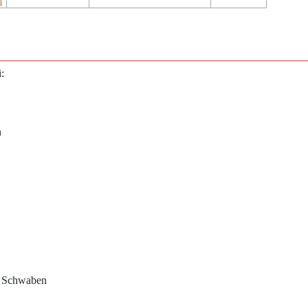
:
n
r Schwaben