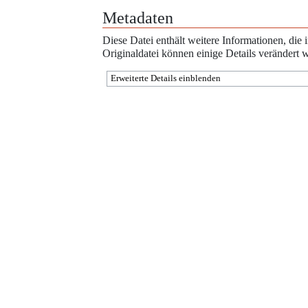
Metadaten
Diese Datei enthält weitere Informationen, di
Originaldatei können einige Details verändert 
Erweiterte Details einblenden
Werkzeuge
Diese Seite wurde zuletzt am 30. Juli 2016 um 13:56 Uhr bearbeitet.
Der Inhalt ist verfügbar unter der Lizenz
''Creative Commons'' „Namensnenn
Weitergabe unter gleichen Bedingungen“
, sofern nicht anders angegeben.