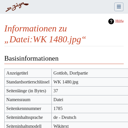
Hilfe
Informationen zu
„Datei:WK 1480.jpg“
Wechseln zu:
Navigation
,
Suche
Basisinformationen
Anzeigetitel
Gottlob, Dorfpartie
Standardsortierschlüssel
WK 1480.jpg
Seitenlänge (in Bytes)
37
Namensraum
Datei
Seitenkennnummer
1785
Seiteninhaltssprache
de - Deutsch
Seiteninhaltsmodell
Wikitext