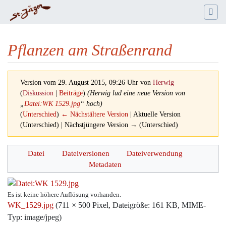
Pflanzen am Straßenrand
Version vom 29. August 2015, 09:26 Uhr von
Herwig
(
Diskussion
|
Beiträge
)
(Herwig lud eine neue Version von
„
Datei:WK 1529.jpg
“ hoch)
(
Unterschied
)
← Nächstältere Version
| Aktuelle Version
(Unterschied) | Nächstjüngere Version → (Unterschied)
Wechseln zu:
Navigation
,
Suche
Datei
Dateiversionen
Dateiverwendung
Metadaten
Es ist keine höhere Auflösung vorhanden.
WK_1529.jpg
‎
(711 × 500 Pixel, Dateigröße: 161 KB, MIME-
Typ:
image/jpeg
)