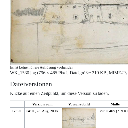
Es ist keine höhere Auflösung vorhanden.
WK_1530.jpg
‎
(796 × 465 Pixel, Dateigröße: 219 KB, MIME-Ty
Dateiversionen
Klicke auf einen Zeitpunkt, um diese Version zu laden.
Version vom
Vorschaubild
Maße
aktuell
14:11, 28. Aug. 2015
796 × 465
(219 K