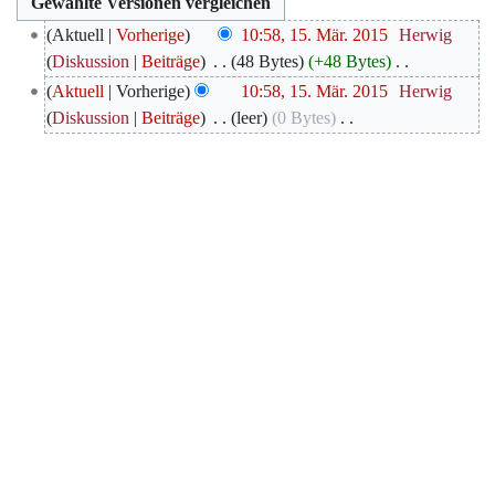
15.
Aktuell
Vorherige
10:58, 15. Mär. 2015
‎
Herwig
März
Diskussion
Beiträge
‎
48 Bytes
+48 Bytes
‎
2015
K
Aktuell
Vorherige
10:58, 15. Mär. 2015
‎
Herwig
e
Diskussion
Beiträge
‎
leer
0 Bytes
‎
i
K
n
e
e
i
B
n
e
e
a
B
r
e
b
a
e
r
i
b
t
e
u
i
n
t
g
u