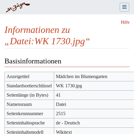
Hilfe
Informationen zu
„Datei:WK 1730.jpg“
Wechseln zu:
Navigation
,
Suche
Basisinformationen
Anzeigetitel
Mädchen im Blumengarten
Standardsortierschlüssel
WK 1730.jpg
Seitenlänge (in Bytes)
41
Namensraum
Datei
Seitenkennnummer
2515
Seiteninhaltssprache
de - Deutsch
Seiteninhaltsmodell
Wikitext