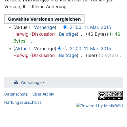
Version,
K
= Kleine Änderung
11.
Aktuell
Vorherige
21:00, 11. Mär. 2015
März
Herwig
Diskussion
Beiträge
‎
46 Bytes
+46
2015
Bytes
‎
K
Aktuell
Vorherige
21:00, 11. Mär. 2015
e
Herwig
Diskussion
Beiträge
‎
leer
0 Bytes
‎
i
n
K
e
e
B
i
Werkzeuge
e
n
Datenschutz
Über Archiv
a
e
r
Haftungsausschluss
B
b
e
e
a
i
r