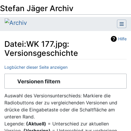
Stefan Jäger Archiv
Hilfe
Datei:WK 177.jpg:
Versionsgeschichte
Logbücher dieser Seite anzeigen
Wechseln zu:
Navigation
,
Suche
Versionen filtern
Auswahl des Versionsunterschieds: Markiere die
Radiobuttons der zu vergleichenden Versionen und
drücke die Eingabetaste oder die Schaltfläche am
unteren Rand.
Legende:
(Aktuell)
= Unterschied zur aktuellen
Version,
(Vorherige)
= Unterschied zur vorherigen