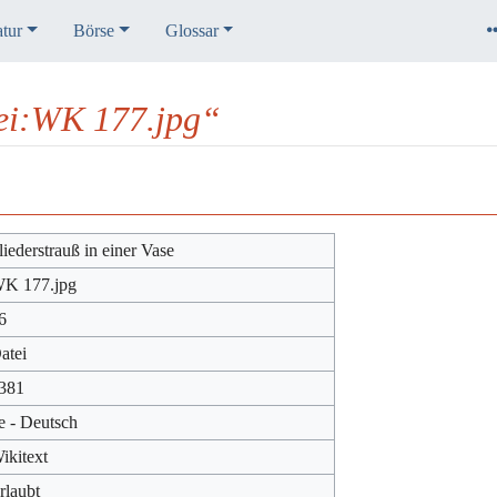
atur
Börse
Glossar
ei:WK 177.jpg“
liederstrauß in einer Vase
K 177.jpg
6
atei
381
e - Deutsch
ikitext
rlaubt