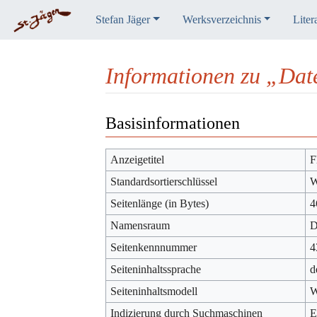
Stefan Jäger
Werksverzeichnis
Liter
Informationen zu „Dat
Wechseln zu:
Navigation
,
Suche
Basisinformationen
Anzeigetitel
F
Standardsortierschlüssel
W
Seitenlänge (in Bytes)
4
Namensraum
D
Seitenkennnummer
4
Seiteninhaltssprache
d
Seiteninhaltsmodell
W
Indizierung durch Suchmaschinen
E