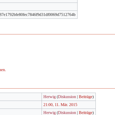
87e1792bfe80fec7846f9d31df0069d7512764b
hen.
Herwig
(
Diskussion
|
Beiträge
)
21:00, 11. Mär. 2015
Herwig
(
Diskussion
|
Beiträge
)