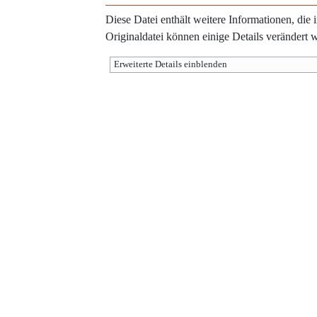
Diese Datei enthält weitere Informationen, di
Originaldatei können einige Details verändert 
Erweiterte Details einblenden
Werkzeuge
Diese Seite wurde zuletzt am 2. Oktober 2017 um 14:57 Uhr bearbeitet.