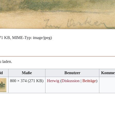
: 271 KB, MIME-Typ:
image/jpeg
)
u laden.
ld
Maße
Benutzer
Komme
800 × 374
(271 KB)
Herwig
(
Diskussion
|
Beiträge
)