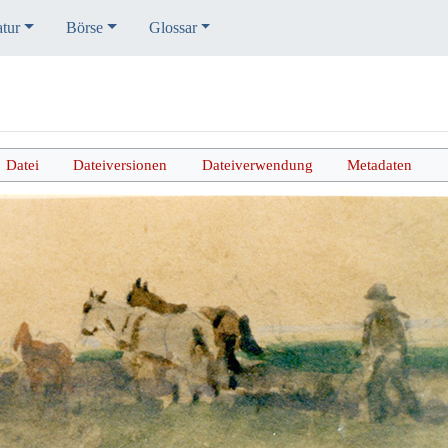
atur
Börse
Glossar
Datei
Dateiversionen
Dateiverwendung
Metadaten