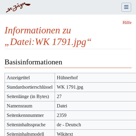
Hilfe
Informationen zu
„Datei:WK 1791.jpg“
Wechseln zu:
Navigation
,
Suche
Basisinformationen
Anzeigetitel
Hühnerhof
Standardsortierschlüssel
WK 1791.jpg
Seitenlänge (in Bytes)
27
Namensraum
Datei
Seitenkennnummer
2359
Seiteninhaltssprache
de - Deutsch
Seiteninhaltsmodell
Wikitext