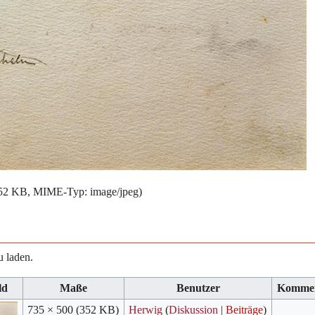
: 352 KB, MIME-Typ:
image/jpeg
)
u laden.
ld
Maße
Benutzer
Komme
735 × 500
(352 KB)
Herwig
(
Diskussion
|
Beiträge
)