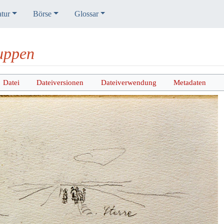
atur
Börse
Glossar
uppen
Datei
Dateiversionen
Dateiverwendung
Metadaten