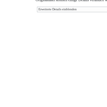
Erweiterte Details einblenden
Werkzeuge
Diese Seite wurde zuletzt am 3. Oktober 2017 um 15:27 Uhr bearbeitet.
Der Inhalt ist verfügbar unter der Lizenz
''Creative Commons'' „Namensnenn
Weitergabe unter gleichen Bedingungen“
, sofern nicht anders angegeben.