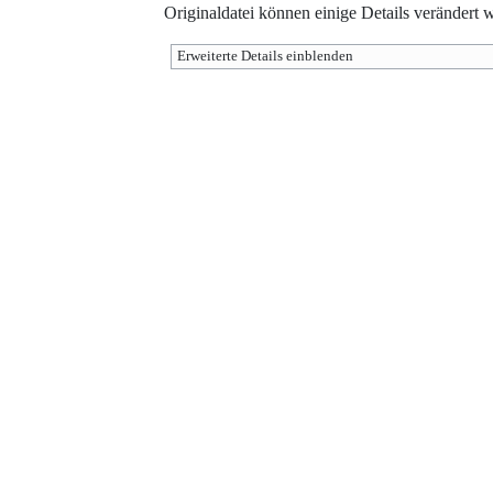
Originaldatei können einige Details verändert 
Erweiterte Details einblenden
Werkzeuge
Diese Seite wurde zuletzt am 2. August 2016 um 16:23 Uhr bearbeitet.
Der Inhalt ist verfügbar unter der Lizenz
''Creative Commons'' „Namensnenn
Weitergabe unter gleichen Bedingungen“
, sofern nicht anders angegeben.