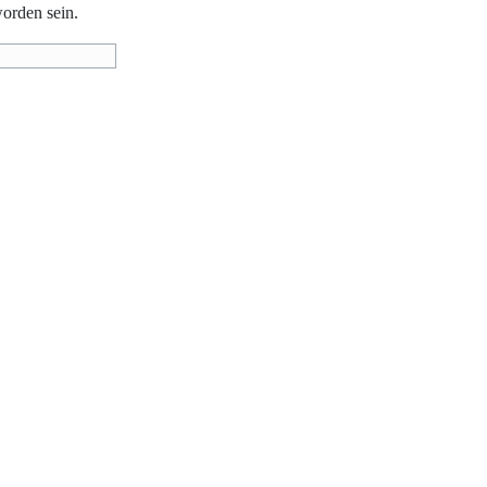
worden sein.
ung – nicht kommerziell –