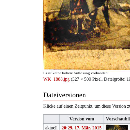
Es ist keine höhere Auflösung vorhanden.
WK_1888.jpg
‎
(327 × 500 Pixel, Dateigröße
Dateiversionen
Klicke auf einen Zeitpunkt, um diese Version z
Version vom
Vorschaubil
aktuell
20:29, 17. Mär. 2015