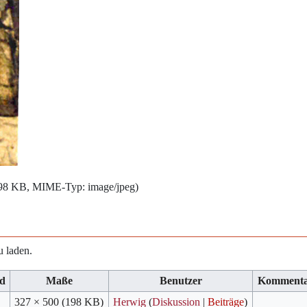
: 198 KB, MIME-Typ:
image/jpeg
)
u laden.
d
Maße
Benutzer
Komment
327 × 500
(198 KB)
Herwig
(
Diskussion
|
Beiträge
)