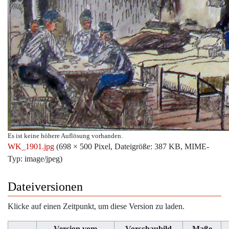
Es ist keine höhere Auflösung vorhanden.
WK_1901.jpg
‎
(698 × 500 Pixel, Dateigröße: 387 KB, MIME-
Typ:
image/jpeg
)
Dateiversionen
Klicke auf einen Zeitpunkt, um diese Version zu laden.
Version vom
Vorschaubild
Maße