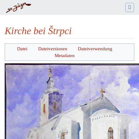
Kirche bei Štrpci
Wechseln zu:
Navigation
,
Suche
Datei
Dateiversionen
Dateiverwendung
Metadaten