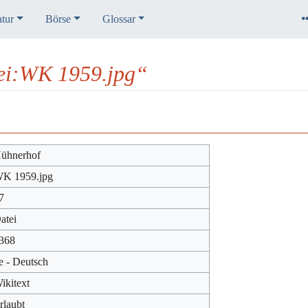
atur
Börse
Glossar
tei:WK 1959.jpg“
ühnerhof
K 1959.jpg
7
atei
368
e - Deutsch
ikitext
rlaubt