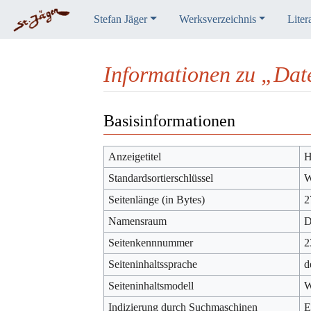
Stefan Jäger
Werksverzeichnis
Liter
Informationen zu „Da
Wechseln zu:
Navigation
,
Suche
Basisinformationen
Anzeigetitel
H
Standardsortierschlüssel
W
Seitenlänge (in Bytes)
2
Namensraum
D
Seitenkennnummer
2
Seiteninhaltssprache
d
Seiteninhaltsmodell
W
Indizierung durch Suchmaschinen
E