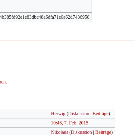
4b385fd92e1e83dbc48a6dfa71e0a62d7436958
hen.
Herwig
(
Diskussion
|
Beiträge
)
10:46, 7. Feb. 2015
Nikolaus
(
Diskussion
|
Beiträge
)