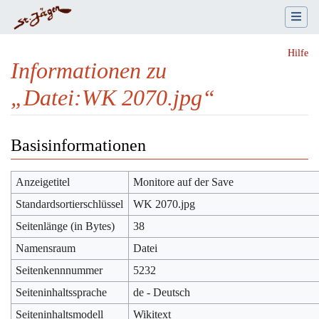
Hilfe
Informationen zu
„Datei:WK 2070.jpg“
Wechseln zu:
Navigation
,
Suche
Basisinformationen
Anzeigetitel
Monitore auf der Save
Standardsortierschlüssel
WK 2070.jpg
Seitenlänge (in Bytes)
38
Namensraum
Datei
Seitenkennnummer
5232
Seiteninhaltssprache
de - Deutsch
Seiteninhaltsmodell
Wikitext