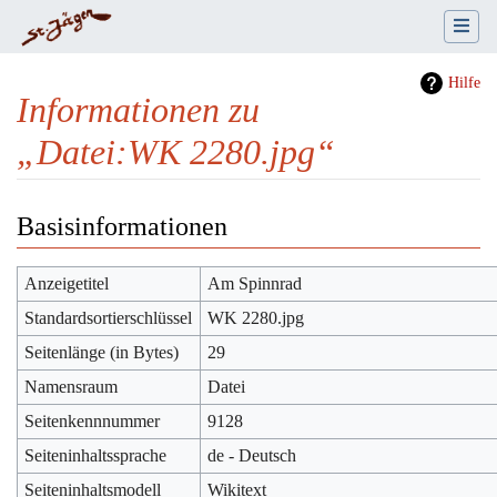
Hilfe
Informationen zu
„Datei:WK 2280.jpg“
Wechseln zu:
Navigation
,
Suche
Basisinformationen
Anzeigetitel
Am Spinnrad
Standardsortierschlüssel
WK 2280.jpg
Seitenlänge (in Bytes)
29
Namensraum
Datei
Seitenkennnummer
9128
Seiteninhaltssprache
de - Deutsch
Seiteninhaltsmodell
Wikitext