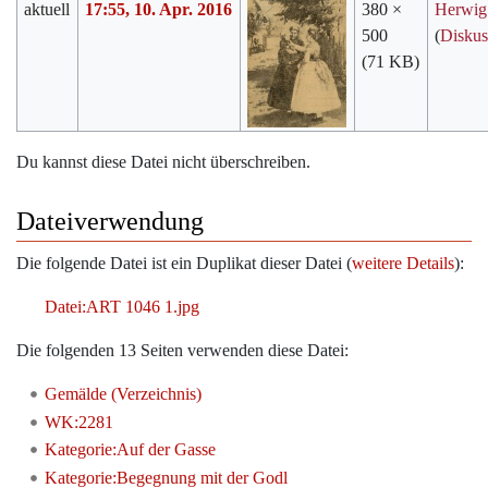
aktuell
17:55, 10. Apr. 2016
380 ×
Herwig
500
(
Diskus
(71 KB)
Du kannst diese Datei nicht überschreiben.
Dateiverwendung
Die folgende Datei ist ein Duplikat dieser Datei (
weitere Details
):
Datei:ART 1046 1.jpg
Die folgenden 13 Seiten verwenden diese Datei:
Gemälde (Verzeichnis)
WK:2281
Kategorie:Auf der Gasse
Kategorie:Begegnung mit der Godl