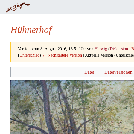
Hühnerhof
Version vom 8. August 2016, 16:51 Uhr von
Herwig
(
Diskussion
|
B
(
Unterschied
)
← Nächstältere Version
| Aktuelle Version (Unterschi
Wechseln zu:
Navigation
,
Suche
Datei
Dateiversionen