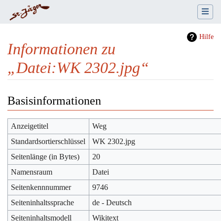
Hilfe
Informationen zu
„Datei:WK 2302.jpg“
Wechseln zu:
Navigation
,
Suche
Basisinformationen
Anzeigetitel
Weg
Standardsortierschlüssel
WK 2302.jpg
Seitenlänge (in Bytes)
20
Namensraum
Datei
Seitenkennnummer
9746
Seiteninhaltssprache
de - Deutsch
Seiteninhaltsmodell
Wikitext